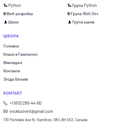
🐍 Python
🐍 Група Python
🌐 Веб-розробка
🌐 Група Web Dev
♟️ Шахи
♟️ Група шахів
ШКОЛА
Головна
Класи в Гамільтоні
Викладачі
Контакти
Згода батьків
КОНТАКТ
+1 (613) 285-44-60
excklusiveit@gmail.com
170 Parkdale Ave N, Hamilton, ON L8H 5X2, Canada