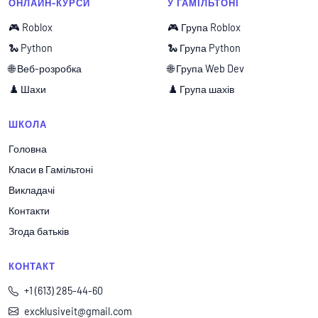
ОНЛАЙН-КУРСИ
У ГАМІЛЬТОНІ
🎮 Roblox
🎮 Група Roblox
🐍 Python
🐍 Група Python
🌐 Веб-розробка
🌐 Група Web Dev
♟️ Шахи
♟️ Група шахів
ШКОЛА
Головна
Класи в Гамільтоні
Викладачі
Контакти
Згода батьків
КОНТАКТ
+1 (613) 285-44-60
excklusiveit@gmail.com