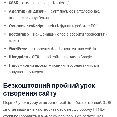
CSS3
— стилі, flexbox, grid, анімації
Адаптивний дизайн
— сайт працює на телефонах,
планшетах, ноутбуках
Основи JavaScript
— змінні, функції, робота з DOM
Bootstrap 5
— найшвидший спосіб зробити професійний
макет
WordPress
— створення блогів і контентних сайтів
Швидкість і SEO
— щоб сайт знаходило Google
Підсумковий проєкт
— повний персональний сайт,
запущений у мережі
Безкоштовний пробний урок
створення сайту
Перший урок
курсу створення сайтів
— безкоштовний. За 60
хвилин ваша дитина створить свою першу робочу HTML-
сторінку і побачить її в живому браузері. Без оплати, без