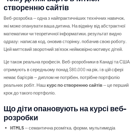
створенню сайтів
Веб-розробка — одна з найпрактичніших технічних навичок,
які може опанувати ваша дитина. На відміну від абстрактної
математики чи теоретичної інформатики, результат видно
одразу: написав код, оновив сторінку, побачив свою роботу.
Цей миттєвий зворотний звʼязок неймовірно мотивує дітей.
Це також реальна професія. Веб-розробники в Канаді та США
отримують в середньому понад $80,000 на рік, і в цій сфері
немає барʼєрів — диплом не потрібен, потрібне портфоліо
реальних робіт. Наш
курс по створенню сайтів
— це перший
крок до такого портфоліо.
Що діти опановують на курсі веб-
розробки
HTML5
— семантична розмітка, форми, мультимедіа